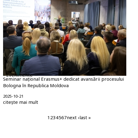
Evenimente
Seminar național Erasmus+ dedicat avansării procesului
Bologna în Republica Moldova
2025-10-21
citește mai mult
Paginare
pagina
1
pagina
2
pagina
3
pagina
4
pagina
5
pagina
6
pagina
7
pagina
next ›
ultima
last »
curentă
următoare
pagină