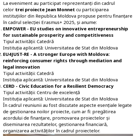
La eveniment au participat reprezentanți din cadrul
celor
trei
proiecte Jean Monnet
cu participarea
instituțiilor din Republica Moldova propuse pentru finanțare
în cadrul selecției Erasmus+ 2025, și anume:
EMPOWER - EU studies on innovative entrepreneurship
for sustainable prosperity and competitiveness
Tipul activității: Catedră
Instituția aplicantă: Universitatea de Stat din Moldova
EU4JUST-RE - A stronger Europe with Moldova:
reinforcing consumer rights through mediation and
legal innovation
Tipul activității: Catedră
Instituția aplicantă: Universitatea de Stat din Moldova
CERD - Civic Education for a Resilient Democracy
Tipul activității: Centru de excelență
Instituția aplicantă: Universitatea de Stat din Moldova
În cadrul reuniunii au fost discutate aspecte esențiale legate
de gestionarea noilor proiecte, cum ar fi: pregătirea
acordului de finanțare, promovarea proiectelor și
diseminarea rezultatelor, gestionarea financiară,
organizarea activităților în cadrul proiectelor.