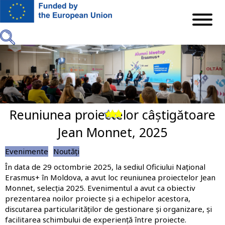
Mergi
la
conţinutul
principal
Reuniunea proiectelor câștigătoare
Previous
Next
Jean Monnet, 2025
Evenimente
Noutăți
În data de 29 octombrie 2025, la sediul Oficiului Național
Erasmus+ în Moldova, a avut loc reuniunea proiectelor Jean
Monnet, selecția 2025. Evenimentul a avut ca obiectiv
prezentarea noilor proiecte și a echipelor acestora,
discutarea particularităților de gestionare și organizare, și
facilitarea schimbului de experiență între proiecte.