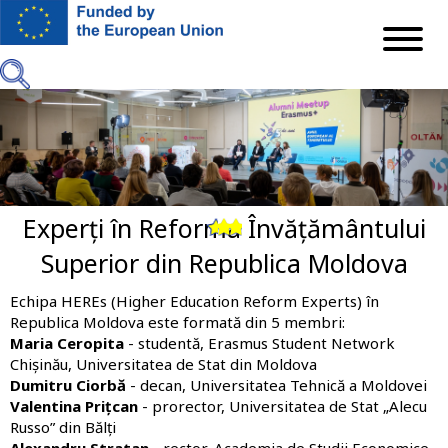
Mergi
la
conţinutul
principal
Experți în Reforma Învățământului
Previous
Next
Superior din Republica Moldova
Echipa HEREs (Higher Education Reform Experts) în
Republica Moldova este formată din 5 membri:
Maria Ceropita
- studentă, Erasmus Student Network
Chișinău, Universitatea de Stat din Moldova
Dumitru Ciorbă
- decan, Universitatea Tehnică a Moldovei
Valentina Prițcan
- prorector, Universitatea de Stat „Alecu
Russo” din Bălți
Alexandru Stratan
- rector, Academia de Studii Economice