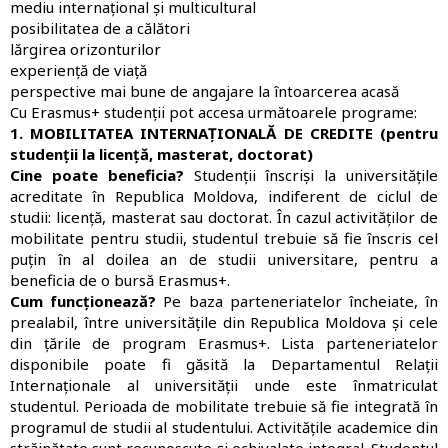
mediu internațional și multicultural
posibilitatea de a călători
lărgirea orizonturilor
experiență de viață
perspective mai bune de angajare la întoarcerea acasă
Cu Erasmus+ studenții pot accesa următoarele programe:
1. MOBILITATEA INTERNAȚIONALĂ DE CREDITE (pentru
studenții la licență, masterat, doctorat)
Cine poate beneficia?
Studenții înscriși la universitățile
acreditate în Republica Moldova, indiferent de ciclul de
studii: licență, masterat sau doctorat. În cazul activităților de
mobilitate pentru studii, studentul trebuie să fie înscris cel
puțin în al doilea an de studii universitare, pentru a
beneficia de o bursă Erasmus+.
Cum funcționează?
Pe baza parteneriatelor încheiate, în
prealabil, între universitățile din Republica Moldova și cele
din țările de program Erasmus+. Lista parteneriatelor
disponibile poate fi găsită la Departamentul Relații
Internaționale al universității unde este înmatriculat
studentul. Perioada de mobilitate trebuie să fie integrată în
programul de studii al studentului. Activitățile academice din
străinătate sunt recunoscute și echivalate integral. Studentul