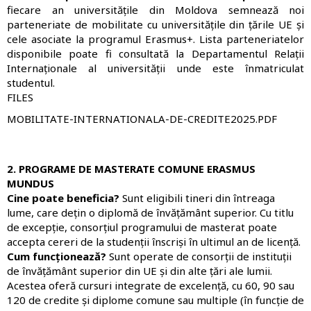
fiecare an universitățile din Moldova semnează noi
parteneriate de mobilitate cu universitățile din țările UE și
cele asociate la programul Erasmus+. Lista parteneriatelor
disponibile poate fi consultată la Departamentul Relații
Internaționale al universității unde este înmatriculat
studentul.
FILES
FIŞIER
MOBILITATE-INTERNATIONALA-DE-CREDITE2025.PDF
2. PROGRAME DE MASTERATE COMUNE ERASMUS
MUNDUS
Cine poate beneficia?
Sunt eligibili tineri din întreaga
lume, care dețin o diplomă de învățământ superior. Cu titlu
de excepție, consorțiul programului de masterat poate
accepta cereri de la studenții înscriși în ultimul an de licență.
Cum funcționează?
Sunt operate de consorții de instituții
de învățământ superior din UE și din alte țări ale lumii.
Acestea oferă cursuri integrate de excelență, cu 60, 90 sau
120 de credite și diplome comune sau multiple (în funcție de