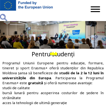
Mergi
la
conţinutul
principal
Pentru studenți
Previous
Next
Programul Uniunii Europene pentru educație, formare,
tineret și sport Erasmus+ oferă studenților din Republica
Moldova șansa să beneficieze de
studii de la 2 la 12 luni în
universitățile din Europa
. Participarea la Programul
Erasmus+ este
gratuită
și oferă numeroase avantaje:
studii de calitate
bursă lunară pentru acoperirea costurilor de ședere în
străinătate
acces la tehnologii de ultimă generație