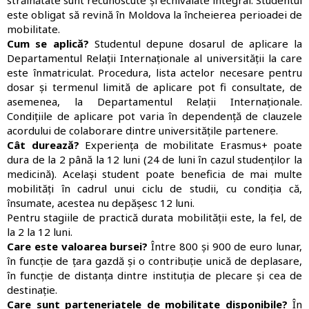
este obligat să revină în Moldova la încheierea perioadei de
mobilitate.
Cum se aplică?
Studentul depune dosarul de aplicare la
Departamentul Relații Internaționale al universității la care
este înmatriculat. Procedura, lista actelor necesare pentru
dosar și termenul limită de aplicare pot fi consultate, de
asemenea, la Departamentul Relații Internaționale.
Condițiile de aplicare pot varia în dependență de clauzele
acordului de colaborare dintre universitățile partenere.
Cât durează?
Experiența de mobilitate Erasmus+ poate
dura de la 2 până la 12 luni (24 de luni în cazul studenților la
medicină). Același student poate beneficia de mai multe
mobilități în cadrul unui ciclu de studii, cu condiția că,
însumate, acestea nu depășesc 12 luni.
Pentru stagiile de practică durata mobilității este, la fel, de
la 2 la 12 luni.
Care este valoarea bursei?
Între 800 și 900 de euro lunar,
în funcție de țara gazdă și o contribuție unică de deplasare,
în funcție de distanța dintre instituția de plecare și cea de
destinație.
Care sunt parteneriatele de mobilitate disponibile?
În