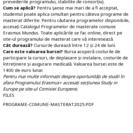
prevederile programului, stabilite de consorțiu).
Cum se aplică?
Pentru șanse mai mari de a fi acceptat,
studentul poate aplica simultan pentru câteva programe de
masterat diferite. Pentru căutarea programelor disponibile,
accesați
Catalogul Programelor de masterate comune
Erasmus Mundus
. Toate aplicările se fac online, direct pe
site-ul programului de masterat care vă interesează.
Cât durează?
Cursurile durează între 12 și 24 de luni.
Care este valoarea bursei?
Bursa acoperă costurile de
participare la cursuri, de deplasare și instalare, costurile de
întreținere și asigurare medicală. Valoarea bursei este de
1400 de euro lunar.
Pentru mai multe informații despre oportunități de studii în
afara Programului Erasmus+ accesați secțiunea
Study in
Europe
pe site-ul Comisiei Europene.
FILES
FIŞIER
PROGRAME-COMUNE-MASTERAT2025.PDF