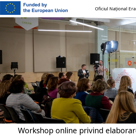
Mergi
Oficiul Național E
la
conţinutul
principal
Workshop online privind elaborar
Previous
Next