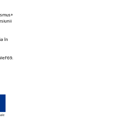
rasmus+
siunii
a în
hWeF69
.