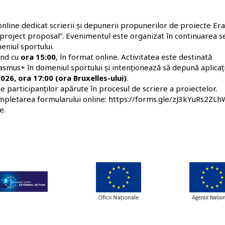
line dedicat scrierii și depunerii propunerilor de proiecte E
 project proposal”. Evenimentul este organizat în continuarea se
niul sportului.
ând cu
ora 15:00
, în format online. Activitatea este destinată
smus+ în domeniul sportului și intenționează să depună aplicați
026, ora 17:00 (ora Bruxelles-ului)
.
ile participanților apărute în procesul de scriere a proiectelor.
ompletarea formularului online:
https://forms.gle/zJ3kYuRs2ZL
e.