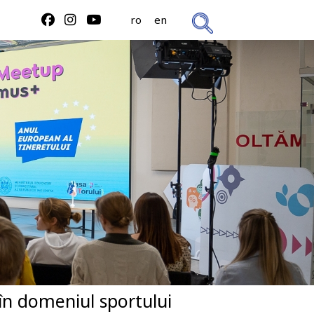
ro
en
în domeniul sportului