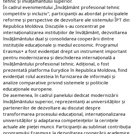
tehnic și învățământului superior.
În cadrul evenimentului „Învățământ profesional tehnic
competitiv și incluziv”, participanții au abordat principalele
reforme și perspective de dezvoltare ale sistemului ÎPT din
Republica Moldova. Discuțiile s-au concentrat pe
internaționalizarea instituțiilor de învățământ, dezvoltarea
învățământului dual și consolidarea cooperării dintre
instituțiile educaționale și mediul economic. Programul
Erasmus+ a fost evidențiat drept un instrument important
pentru modernizarea și deschiderea internațională a
învățământului profesional tehnic.
Adițional, o fost
prezentată platforma Eurydice în Republica Moldova, fiind
evidențiat rolul acesteia în furnizarea de informații și
analize comparative privind sistemele și politicile
educaționale europene.
De asemenea, în cadrul panelului dedicat modernizării
învățământului superior, reprezentanți ai universităților și
partenerilor de dezvoltare au discutat despre
transformarea procesului educațional, internaționalizarea
universităților și adaptarea competențelor la cerințele
actuale ale pieței muncii. Participanții au subliniat contribuția
programului Erasmus+ la dezvoltarea cooperării academice