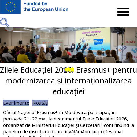
Mergi
la
conţinutul
principal
Zilele Educației 2026: Erasmus+ pentru
Previous
Next
modernizarea și internaționalizarea
educației
Evenimente
Noutăți
Oficiul Național Erasmus+ în Moldova a participat, în
perioada 21–22 mai, la evenimentul Zilele Educației 2026,
organizat de Ministerul Educației și Cercetării, contribuind la
paneluri de discuții dedicate învățământului profesional