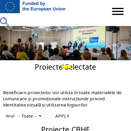
Mergi
la
conţinutul
principal
Proiecte Selectate
Previous
Next
Beneficiarii proiectelor vor utiliza în toate materialele de
comunicare și promoționale instrucțiunile privind
identitatea vizuală și utilizarea logourilor.
Anul:
Proiecte CBHE