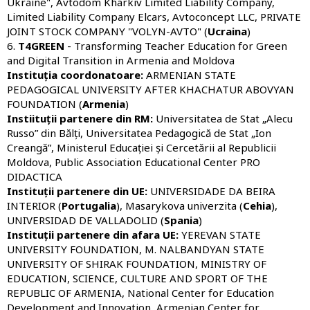
Ukraine", Avtodom Kharkiv Limited Liability Company,
Limited Liability Company Elcars, Avtoconcept LLC, PRIVATE
JOINT STOCK COMPANY "VOLYN-AVTO" (
Ucraina
)
6.
T4GREEN
- Transforming Teacher Education for Green
and Digital Transition in Armenia and Moldova
Instituția coordonatoare:
ARMENIAN STATE
PEDAGOGICAL UNIVERSITY AFTER KHACHATUR ABOVYAN
FOUNDATION (
Armenia
)
Instiituții partenere din RM:
Universitatea de Stat „Alecu
Russo” din Bălți, Universitatea Pedagogică de Stat „Ion
Creangă”, Ministerul Educației și Cercetării al Republicii
Moldova, Public Association Educational Center PRO
DIDACTICA
Instituții partenere din UE:
UNIVERSIDADE DA BEIRA
INTERIOR (
Portugalia
), Masarykova univerzita (
Cehia
),
UNIVERSIDAD DE VALLADOLID (
Spania
)
Instituții partenere din afara UE:
YEREVAN STATE
UNIVERSITY FOUNDATION, M. NALBANDYAN STATE
UNIVERSITY OF SHIRAK FOUNDATION, MINISTRY OF
EDUCATION, SCIENCE, CULTURE AND SPORT OF THE
REPUBLIC OF ARMENIA, National Center for Education
Development and Innovation, Armenian Center for