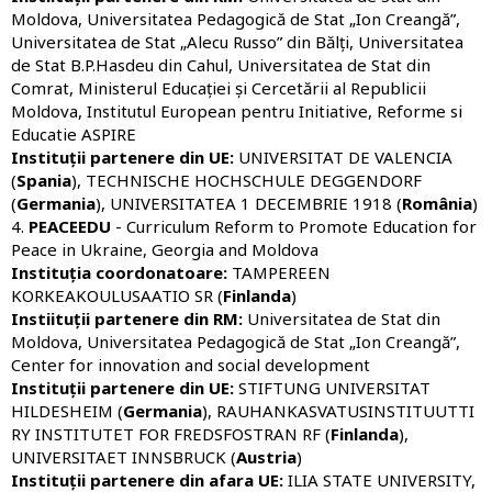
Moldova, Universitatea Pedagogică de Stat „Ion Creangă”,
Universitatea de Stat „Alecu Russo” din Bălți, Universitatea
de Stat B.P.Hasdeu din Cahul, Universitatea de Stat din
Comrat, Ministerul Educației și Cercetării al Republicii
Moldova, Institutul European pentru Initiative, Reforme si
Educatie ASPIRE
Instituții partenere din UE:
UNIVERSITAT DE VALENCIA
(
Spania
), TECHNISCHE HOCHSCHULE DEGGENDORF
(
Germania
), UNIVERSITATEA 1 DECEMBRIE 1918 (
România
)
4.
PEACEEDU
- Curriculum Reform to Promote Education for
Peace in Ukraine, Georgia and Moldova
Instituția coordonatoare:
TAMPEREEN
KORKEAKOULUSAATIO SR (
Finlanda
)
Instiituții partenere din RM:
Universitatea de Stat din
Moldova, Universitatea Pedagogică de Stat „Ion Creangă”,
Center for innovation and social development
Instituții partenere din UE:
STIFTUNG UNIVERSITAT
HILDESHEIM (
Germania
), RAUHANKASVATUSINSTITUUTTI
RY INSTITUTET FOR FREDSFOSTRAN RF (
Finlanda
),
UNIVERSITAET INNSBRUCK (
Austria
)
Instituții partenere din afara UE:
ILIA STATE UNIVERSITY,