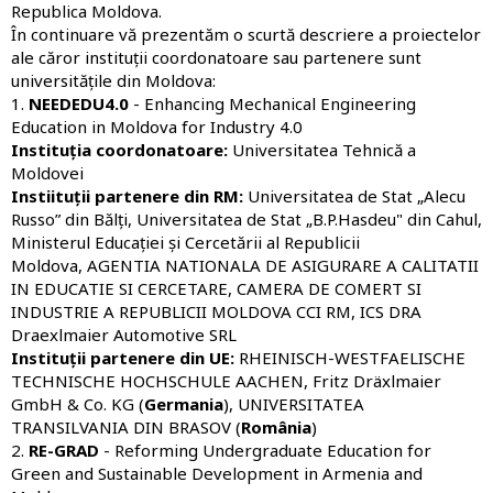
Republica Moldova.
În continuare vă prezentăm o scurtă descriere a proiectelor
ale căror instituții coordonatoare sau partenere sunt
universitățile din Moldova:
1.
NEEDEDU4.0
- Enhancing Mechanical Engineering
Education in Moldova for Industry 4.0
Instituția coordonatoare:
Universitatea Tehnică a
Moldovei
Instiituții partenere din RM:
Universitatea de Stat „Alecu
Russo” din Bălți, Universitatea de Stat „B.P.Hasdeu" din Cahul,
Ministerul Educației și Cercetării al Republicii
Moldova, AGENTIA NATIONALA DE ASIGURARE A CALITATII
IN EDUCATIE SI CERCETARE, CAMERA DE COMERT SI
INDUSTRIE A REPUBLICII MOLDOVA CCI RM, ICS DRA
Draexlmaier Automotive SRL
Instituții partenere din UE:
RHEINISCH-WESTFAELISCHE
TECHNISCHE HOCHSCHULE AACHEN, Fritz Dräxlmaier
GmbH & Co. KG (
Germania
), UNIVERSITATEA
TRANSILVANIA DIN BRASOV (
România
)
2.
RE-GRAD
- Reforming Undergraduate Education for
Green and Sustainable Development in Armenia and