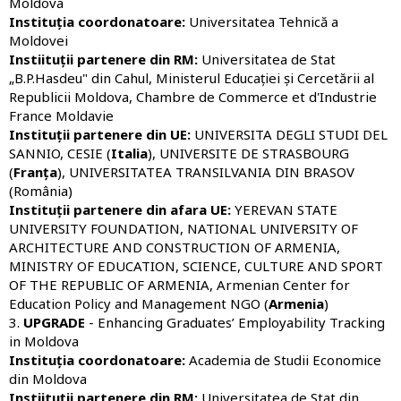
Moldova
Instituția coordonatoare:
Universitatea Tehnică a
Moldovei
Instiituții partenere din RM:
Universitatea de Stat
„B.P.Hasdeu" din Cahul, Ministerul Educației și Cercetării al
Republicii Moldova, Chambre de Commerce et d'Industrie
France Moldavie
Instituții partenere din UE:
UNIVERSITA DEGLI STUDI DEL
SANNIO, CESIE (
Italia
), UNIVERSITE DE STRASBOURG
(
Franța
), UNIVERSITATEA TRANSILVANIA DIN BRASOV
(România)
Instituții partenere din afara UE:
YEREVAN STATE
UNIVERSITY FOUNDATION, NATIONAL UNIVERSITY OF
ARCHITECTURE AND CONSTRUCTION OF ARMENIA,
MINISTRY OF EDUCATION, SCIENCE, CULTURE AND SPORT
OF THE REPUBLIC OF ARMENIA, Armenian Center for
Education Policy and Management NGO (
Armenia
)
3.
UPGRADE
- Enhancing Graduates’ Employability Tracking
in Moldova
Instituția coordonatoare:
Academia de Studii Economice
din Moldova
Instiituții partenere din RM:
Universitatea de Stat din