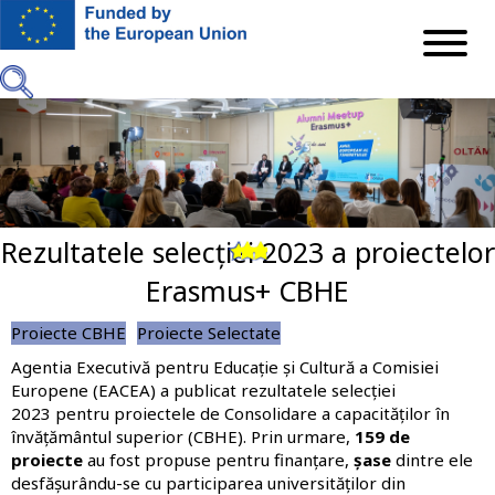
Mergi
la
conţinutul
principal
Rezultatele selecției 2023 a proiectelor
Previous
Next
Erasmus+ CBHE
Proiecte CBHE
Proiecte Selectate
Agentia Executivă pentru Educație și Cultură a Comisiei
Europene (EACEA) a publicat rezultatele selecției
2023 pentru proiectele de Consolidare a capacităților în
învățământul superior (CBHE). Prin urmare,
159 de
proiecte
au fost propuse pentru finanțare,
șase
dintre ele
desfășurându-se cu participarea universităților din