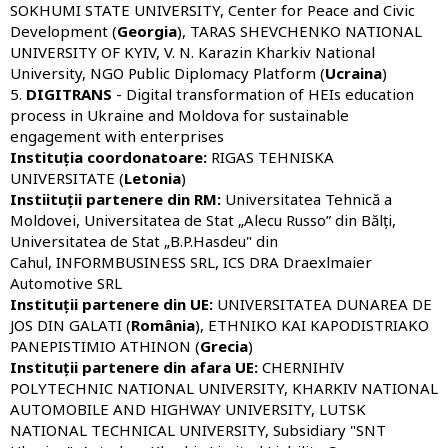
SOKHUMI STATE UNIVERSITY, Center for Peace and Civic
Development (
Georgia
), TARAS SHEVCHENKO NATIONAL
UNIVERSITY OF KYIV, V. N. Karazin Kharkiv National
University, NGO Public Diplomacy Platform (
Ucraina
)
5.
DIGITRANS
- Digital transformation of HEIs education
process in Ukraine and Moldova for sustainable
engagement with enterprises
Instituția coordonatoare:
RIGAS TEHNISKA
UNIVERSITATE (
Letonia
)
Instiituții partenere din RM:
Universitatea Tehnică a
Moldovei, Universitatea de Stat „Alecu Russo” din Bălți,
Universitatea de Stat „B.P.Hasdeu" din
Cahul, INFORMBUSINESS SRL, ICS DRA Draexlmaier
Automotive SRL
Instituții partenere din UE:
UNIVERSITATEA DUNAREA DE
JOS DIN GALATI (
Rom
ânia
), ETHNIKO KAI KAPODISTRIAKO
PANEPISTIMIO ATHINON (
Grecia
)
Instituții partenere din afara UE:
CHERNIHIV
POLYTECHNIC NATIONAL UNIVERSITY, KHARKIV NATIONAL
AUTOMOBILE AND HIGHWAY UNIVERSITY, LUTSK
NATIONAL TECHNICAL UNIVERSITY, Subsidiary "SNT