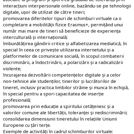
interacțiuni interpersonale online, bazându-se pe tehnologii
digitale, ușor de utilizat de către tineri;
promovarea diferitelor tipuri de schimburi virtuale ca o
completare a mobilității fizice Erasmus+, permițând unui
număr mai mare de tineri să beneficieze de experiența
interculturală și internațională;
îmbunătățirea gândirii critice și alfabetizarea mediatică, în
special în ceea ce privește utilizarea internetului și a
platformelor de comunicare socială, în scopul combaterii
discriminării, a îndoctrinării, a polarizării și a radicalizării
violente;
încurajarea dezvoltării competențelor digitale și a celor
non-tehnice ale studenților, tinerilor și lucrătorilor de
tineret, inclusiv practica limbilor străine și munca în echipă,
în special pentru a spori capacitatea de inserție
profesională;
promovarea prin educație a spiritului cetățenesc și a
valorilor comune ale libertății, toleranței și nediscriminării;
consolidarea dimensiunii tineretului în relațiile Uniunii
Europene cu țări terțe.
Exemple de activități în cadrul schimburilor virtuale: