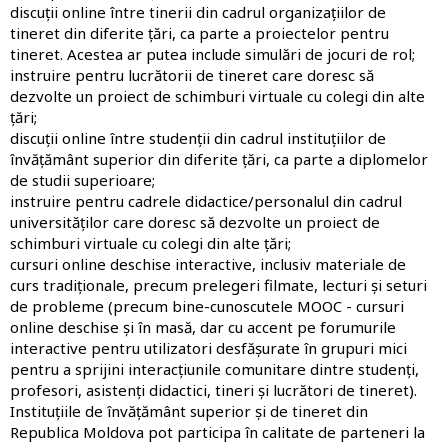
discuții online între tinerii din cadrul organizațiilor de
tineret din diferite țări, ca parte a proiectelor pentru
tineret. Acestea ar putea include simulări de jocuri de rol;
instruire pentru lucrătorii de tineret care doresc să
dezvolte un proiect de schimburi virtuale cu colegi din alte
țări;
discuții online între studenții din cadrul instituțiilor de
învățământ superior din diferite țări, ca parte a diplomelor
de studii superioare;
instruire pentru cadrele didactice/personalul din cadrul
universităților care doresc să dezvolte un proiect de
schimburi virtuale cu colegi din alte țări;
cursuri online deschise interactive, inclusiv materiale de
curs tradiționale, precum prelegeri filmate, lecturi și seturi
de probleme (precum bine-cunoscutele MOOC - cursuri
online deschise și în masă, dar cu accent pe forumurile
interactive pentru utilizatori desfășurate în grupuri mici
pentru a sprijini interacțiunile comunitare dintre studenți,
profesori, asistenți didactici, tineri și lucrători de tineret).
Instituțiile de învățământ superior și de tineret din
Republica Moldova pot participa în calitate de parteneri la