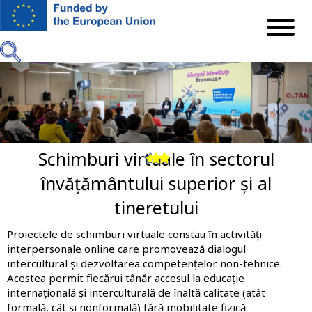
Mergi
la
conţinutul
principal
Schimburi virtuale în sectorul
Previous
Next
învățământului superior și al
tineretului
Proiectele de schimburi virtuale constau în activități
interpersonale online care promovează dialogul
intercultural și dezvoltarea competențelor non-tehnice.
Acestea permit fiecărui tânăr accesul la educație
internațională și interculturală de înaltă calitate (atât
formală, cât și nonformală) fără mobilitate fizică.