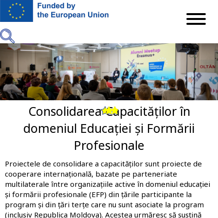
Mergi
la
conţinutul
principal
Consolidarea Capacităților în
Previous
Next
domeniul Educației și Formării
Profesionale
Proiectele de consolidare a capacităților sunt proiecte de
cooperare internațională, bazate pe parteneriate
multilaterale între organizațiile active în domeniul educației
și formării profesionale (EFP) din țările participante la
program și din țări terțe care nu sunt asociate la program
(inclusiv Republica Moldova). Acestea urmăresc să susțină