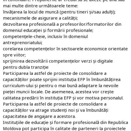
mai multe dintre următoarele teme:
învățarea la locul de muncă (pentru tineri și/sau adulți);
mecanismele de asigurare a calității;
dezvoltarea profesională a profesorilor/formatorilor din
domeniul educației și formării profesionale;
competențele-cheie, inclusiv în domeniul
antreprenoriatului;
corelarea competențelor în sectoarele economice orientate
spre viitor;
sprijinirea dezvoltării competențelor verzi și digitale
pentru dubla tranziție
Participarea la astfel de proiecte de consolidare a
capacităților poate sprijini instituția EFP în îmbunătățirea
curriculum-ului și pentru o mai bună adaptare la nevoile
pieței muncii locale. De asemenea, acestea vor crește
calitatea predării în instituția EFP și vor motiva personalul.
Participarea la astfel de proiecte de consolidare a
capacităților va atrage studenți noi și va îmbunătăți
capacitatea de angajare a acestora.
Instituțiile de educație și formare profesională din Republica
Moldova pot participa în calitate de parteneri la proiectele