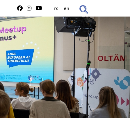
ro
en