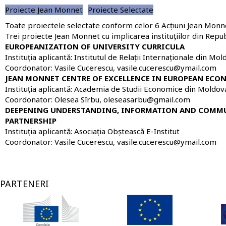
Proiecte Jean Monnet
Proiecte Selectate
Toate proiectele selectate conform celor 6 Acțiuni Jean Monne
Trei proiecte Jean Monnet cu implicarea instituțiilor din Repub
EUROPEANIZATION OF UNIVERSITY CURRICULA
Instituția aplicantă:
Institutul de Relații Internaționale din Mol
Coordonator: Vasile Cucerescu, vasile.cucerescu@ymail.com
JEAN MONNET CENTRE OF EXCELLENCE IN EUROPEAN ECO
Instituția aplicantă:
Academia de Studii Economice din Moldov
Coordonator: Olesea Sîrbu, oleseasarbu@gmail.com
DEEPENING UNDERSTANDING, INFORMATION AND COMMUN
PARTNERSHIP
Instituția aplicantă: Asociația Obștească E-Institut
Coordonator:
Vasile Cucerescu, vasile.cucerescu@ymail.com
PARTENERI