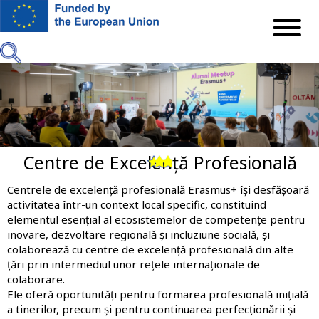
Mergi
la
conţinutul
principal
Centre de Excelență Profesională
Previous
Next
Centrele de excelență profesională Erasmus+ își desfășoară
activitatea într-un context local specific, constituind
elementul esențial al ecosistemelor de competențe pentru
inovare, dezvoltare regională și incluziune socială, și
colaborează cu centre de excelență profesională din alte
țări prin intermediul unor rețele internaționale de
colaborare.
Ele oferă oportunități pentru formarea profesională inițială
a tinerilor, precum și pentru continuarea perfecționării și