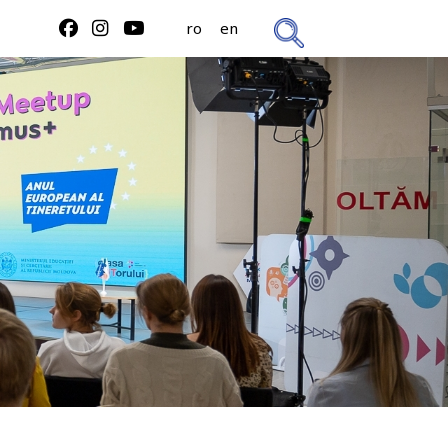
ro
en