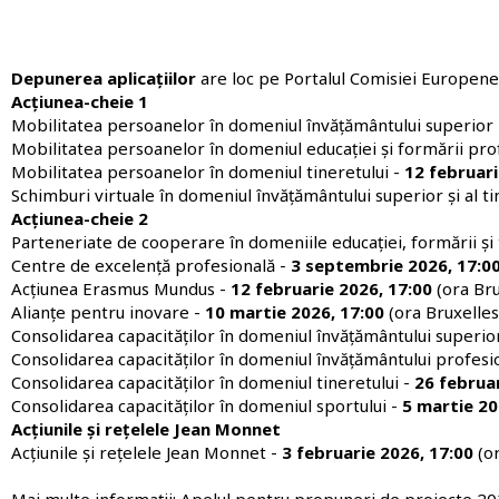
Depunerea aplicațiilor
are loc pe
Portalul Comisiei Europene
Acțiunea-cheie 1
Mobilitatea persoanelor în domeniul învățământului superior
Mobilitatea persoanelor în domeniul educației și formării profe
Mobilitatea persoanelor în domeniul tineretului -
12 februari
Schimburi virtuale în domeniul învățământului superior și al ti
Acțiunea-cheie 2
Parteneriate de cooperare în domeniile educației, formării și 
Centre de excelență profesională -
3 septembrie 2026, 17:0
Acțiunea Erasmus Mundus -
12 februarie 2026, 17:00
(ora Bru
Alianțe pentru inovare -
10
martie 2026, 17:00
(ora Bruxelles
Consolidarea capacităților în domeniul învățământului superior
Consolidarea capacităților în domeniul învățământului profesio
Consolidarea capacităților în domeniul tineretului -
26 februar
Consolidarea capacităților în domeniul sportului -
5 martie 20
Acțiunile și rețelele Jean Monnet
Acțiunile și rețelele Jean Monnet -
3 februarie 2026, 17:00
(o
Mai multe informații:
Apelul pentru propuneri de proiecte 2