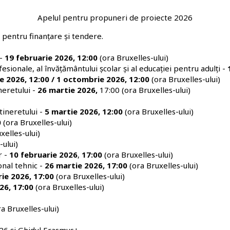
Apelul pentru propuneri de proiecte 2026
 pentru finanțare și tendere
.
 -
19 februarie 2026, 12:00
(ora Bruxelles-ului)
sionale, al învățământului școlar și al educației pentru adulți -
e 2026, 12:00 / 1 octombrie 2026, 12:00
(ora Bruxelles-ului)
neretului -
26 martie 2026,
17:00 (ora Bruxelles-ului)
tineretului -
5 martie 2026, 12:00
(ora Bruxelles-ului)
0
(ora Bruxelles-ului)
xelles-ului)
-ului)
 -
10 februarie 2026
,
17:00
(ora Bruxelles-ului)
nal tehnic -
26 martie 2026, 17:00
(ora Bruxelles-ului)
ie 2026, 17:00
(ora Bruxelles-ului)
26, 17:00
(ora Bruxelles-ului)
ra Bruxelles-ului)
026
și
Ghidul Erasmus+
.