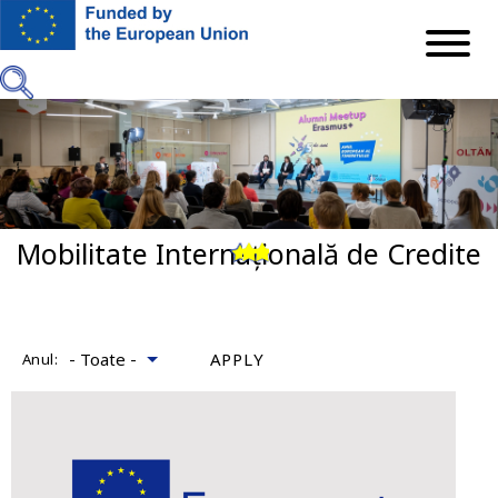
Mergi
la
conţinutul
principal
Mobilitate Internațională de Credite
Previous
Next
Anul: