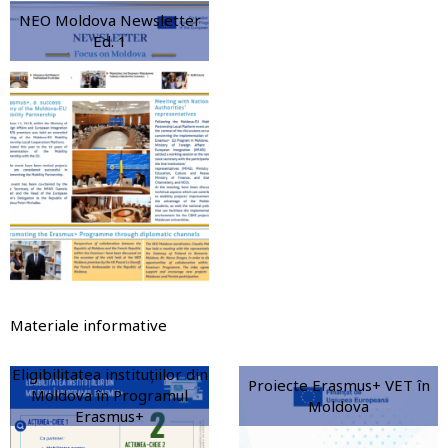
NEO Moldova Newsletter
Ed. 1
Materiale informative
Eligibilitatea instituțiilor din
Proiecte Erasmus+ VET în
Moldova în Programul
Moldova
Erasmus+