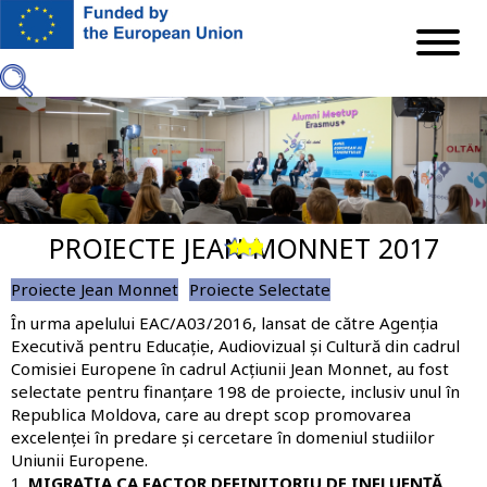
Mergi
la
conţinutul
principal
PROIECTE JEAN MONNET 2017
Previous
Next
Proiecte Jean Monnet
Proiecte Selectate
În urma apelului EAC/A03/2016, lansat de către Agenția
Executivă pentru Educație, Audiovizual și Cultură din cadrul
Comisiei Europene în cadrul Acțiunii Jean Monnet, au fost
selectate pentru finanțare
198 de proiecte
, inclusiv
unul în
Republica Moldova
, care au drept scop promovarea
excelenței în predare și cercetare în domeniul studiilor
Uniunii Europene.
1.
MIGRAȚIA CA FACTOR DEFINITORIU DE INFLUENȚĂ