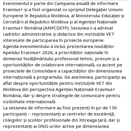
Evenimentul e parte din
Campania anuală de informare
Erasmus+
și a fost organizat cu sprijinul
Delegației Uniunii
Europene în Republica Moldova,
al
Ministerului Educației și
Cercetării al Republicii Moldova și al Agenției Naționale
Erasmus+ România (ANPCDEFP)
. Sesiunea s-a adresat
cadrelor administrative și didactice
din instituțiile VET
interesate de participarea în proiecte europene.
Agenda evenimentului a inclus prezentarea
noutăților
Apelului Erasmus+ 2026
, a
priorităților naționale în
domeniul învățământului profesional tehnic
, precum și a
oportunităților de colaborare internațională
, cu accent pe
proiectele de Consolidare a capacităților
din dimensiunea
internațională a programului. De asemenea, participanții au
aflat despre
oportunitățile pentru instituțiile VET din
Moldova din perspectiva Agenției Naționale Erasmus+
România
, dar și despre
strategiile de comunicare pentru
vizibilitate internațională
.
La sesiunea de informare au fost prezenți în jur de 150
participanți – reprezentanți ai centrelor de excelență,
colegiilor și școlilor profesionale din întreaga țară, dar și
reprezentanți ai ONG-urilor active pe dimensiunea