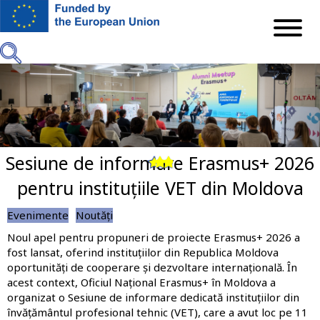
Mergi
la
conţinutul
principal
Sesiune de informare Erasmus+ 2026
Previous
Next
pentru instituțiile VET din Moldova
Evenimente
Noutăți
Noul apel pentru propuneri de proiecte
Erasmus+ 2026
a
fost lansat, oferind instituțiilor din Republica Moldova
oportunități de cooperare și dezvoltare internațională. În
acest context,
Oficiul Național Erasmus+ în Moldova
a
organizat o
Sesiune de informare dedicată instituțiilor din
învățământul profesional tehnic (VET)
, care a avut loc
pe 11