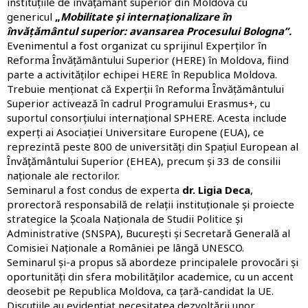
instituțiile de învățământ superior din Moldova cu
genericul
„
Mobilitate și internaționalizare în
învățământul superior: avansarea Procesului Bologna”.
Evenimentul a fost organizat cu sprijinul
Experților în
Reforma Învățământului Superior
(HERE) în Moldova, fiind
parte a activităților echipei
HERE în Republica Moldova
.
Trebuie menționat că Experții în Reforma Învățământului
Superior activează în cadrul Programului Erasmus+, cu
suportul consorțiului internațional SPHERE. Acesta include
experți ai Asociației Universitare Europene (EUA), ce
reprezintă peste 800 de universități din Spațiul European al
Învățământului Superior (EHEA), precum și 33 de consilii
naționale ale rectorilor.
Seminarul a fost condus de experta
dr. Ligia Deca
,
prorectoră responsabilă de relații instituționale și proiecte
strategice la Școala Naționala de Studii Politice și
Administrative (SNSPA), București și Secretară Generală al
Comisiei Naționale a României pe lângă UNESCO.
Seminarul și-a propus să abordeze principalele provocări și
oportunități din
sfera
mobilităților academice, cu un accent
deosebit pe Republica Moldova, ca țară-candidat la UE.
Discuțiile au evidențiat necesitatea dezvoltării unor