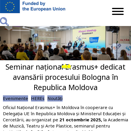
Mergi
la
conţinutul
principal
Seminar național Erasmus+ dedicat
Previous
Next
avansării procesului Bologna în
Republica Moldova
Evenimente
HEREs
Noutăți
Oficiul Național Erasmus+ în Moldova în cooperare cu
Delegația UE în Republica Moldova și Ministerul Educației și
Cercetării, au organizat pe
21 octombrie 2025,
la
Academia
de Muzică, Teatru și Arte Plastice, seminarul pentru