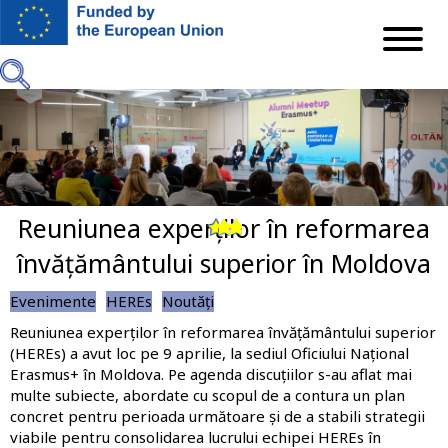
Mergi
la
conţinutul
principal
Reuniunea experților în reformarea
Previous
Next
învățământului superior în Moldova
Evenimente
HEREs
Noutăți
Reuniunea experților în reformarea învățământului superior
(HEREs) a avut loc pe 9 aprilie, la sediul Oficiului Național
Erasmus+ în Moldova. Pe agenda discuțiilor s-au aflat mai
multe subiecte, abordate cu scopul de a contura un plan
concret pentru perioada următoare și de a stabili strategii
viabile pentru consolidarea lucrului echipei HEREs în