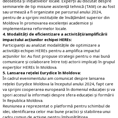
deosebită și inițiativelor locale. Experții au discutat despre
seminarele de tip misiune asistență tehnică (TAM) ce au fost
sau urmează a fi organizate pe parcursul anului 2024,
pentru de a sprijini instituțiile de învățământ superior din
Moldova în promovarea excelenței academice și
implementarea reformelor locale.
4. Modalități de eficientizare a activității/amplificării
impactului acțiunilor echipei HEREs:
Participanții au analizat modalitățile de optimizare a
activității echipei HEREs pentru a amplifica impactul
acțiunilor lor. Au fost propuse strategii pentru o mai bună
comunicare și colaborare între toți actorii implicați în grupul
experților HEREs în Moldova.
5. Lansarea rețelei Eurydice în Moldova:
În cadrul evenimentului am comunicat despre lansarea
rețelei Eurydice Moldova la începutul anului 2024, fapt care
va
sprijini cooperarea europeană în domeniul educației
și va
spori accesul la informații despre sfera educației și formării
în Republica Moldova.
Reuniunea a reprezentat o platformă pentru schimbul de
idei, identificarea celor mai bune practici și stabilirea unui
cadru comun de acțiune pentru îmbunătățirea