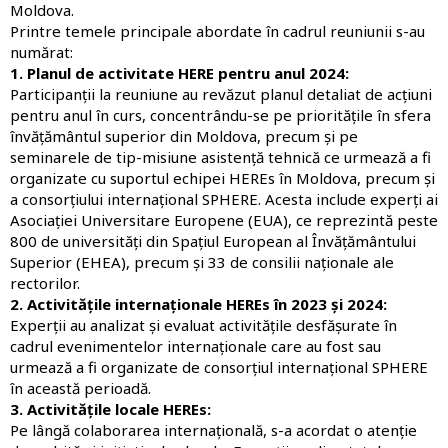
Moldova.
Printre temele principale abordate în cadrul reuniunii s-au
numărat:
1. Planul de activitate HERE pentru anul 2024:
Participanții la reuniune au revăzut planul detaliat de acțiuni
pentru anul în curs, concentrându-se pe prioritățile în sfera
învățământul superior din Moldova, precum și pe
seminarele de tip-misiune asistență tehnică ce urmează a fi
organizate cu suportul echipei HEREs în Moldova, precum și
a consorțiului internațional SPHERE.
Acesta include experți ai
Asociației Universitare Europene (EUA), ce reprezintă peste
800 de universități din Spațiul European al Învățământului
Superior (EHEA), precum și 33 de consilii naționale ale
rectorilor.
2. Activitățile internaționale HEREs în 2023 și 2024:
Experții au analizat și evaluat activitățile desfășurate în
cadrul evenimentelor internaționale care au fost sau
urmează a fi organizate de
consorțiul internațional SPHERE
în această perioadă.
3. Activitățile locale HEREs:
Pe lângă colaborarea internațională, s-a acordat o atenție