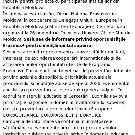
inclusiv pentru proiecte cu participarea instituțiilor din
Republica Moldova.
În lumina acestei lansări, Oficiul Național Erasmus+ în
Moldova, în cooperare cu Delegația Uniunii Europene în
Republica Moldova și Ministerul Educației și Cercetării, au
organizat la 26 noiembrie, în incinta Universității de Stat din
Moldova,
Sesiunea de informare privind oportunitățile
Erasmus+ pentru învățământul superior
.
Sesiunea a reunit reprezentanți ai universităților din țară,
interesați de extinderea cooperării internaționale și de
accesarea noilor oportunități oferite de Programul
Erasmus+. Participanții au beneficiat de prezentări detaliate
privind acțiunile disponibile, prioritățile actuale ale
programului și noutățile aduse de apelul 2026. Evenimentul
a inclus și o prezentare a secretarului general adjunct în
cadrul Ministerului Educației și Cercetării, Ludmila Pavlov a
prioritățile naționale în domeniul învățământului superior,
dar și o prezentare a p
roiectelor Uniunii Europene
EUROGUIDANCE, EUROPASS, EQF și EURYDICE.
Campania de informare va continua în următoarele
săptămâni, cu evenimente adresate reprezentanților
instituțiilor publice sau private, active în domeniul educației,