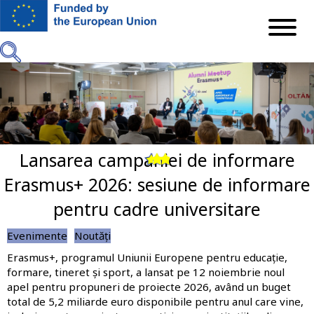
Mergi
la
conţinutul
principal
Lansarea campaniei de informare
Previous
Next
Erasmus+ 2026: sesiune de informare
pentru cadre universitare
Evenimente
Noutăți
Erasmus+, programul Uniunii Europene pentru educație,
formare, tineret și sport, a lansat pe 12 noiembrie noul
apel pentru propuneri de proiecte 2026, având un buget
total de 5,2 miliarde euro disponibile pentru anul care vine,