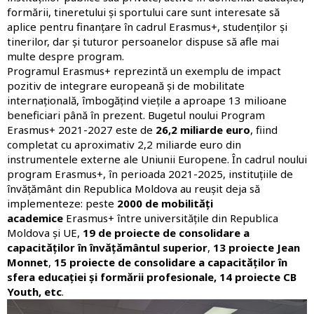
formării, tineretului și sportului care sunt interesate să
aplice pentru finanțare în cadrul Erasmus+, studenților și
tinerilor, dar și tuturor persoanelor dispuse să afle mai
multe despre program.
Programul Erasmus+ reprezintă un exemplu de impact
pozitiv de integrare europeană și de mobilitate
internațională, îmbogățind viețile a aproape 13 milioane
beneficiari până în prezent. Bugetul noului Program
Erasmus+ 2021-2027 este de
26,2 miliarde euro
, fiind
completat cu aproximativ 2,2 miliarde euro din
instrumentele externe ale Uniunii Europene. În cadrul noului
program Erasmus+, în perioada 2021-2025, instituțiile de
învățământ din Republica Moldova au reușit deja să
implementeze: peste
2000 de mobilități
academice
Erasmus+ între universitățile din Republica
Moldova și UE,
19 de proiecte de consolidare a
capacităților în învățământul superior
,
13 proiecte Jean
Monnet
,
15 proiecte de consolidare a capacităților în
sfera educației și formării profesionale, 14 proiecte CB
Youth, etc
.